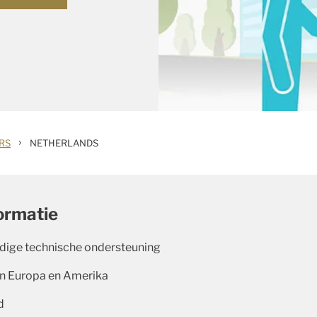
›
RS
NETHERLANDS
ormatie
dige technische ondersteuning
in Europa en Amerika
d