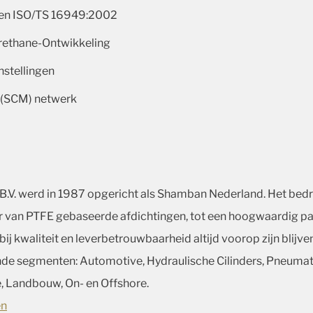
0 en ISO/TS 16949:2002
urethane-Ontwikkeling
nstellingen
 (SCM) netwerk
B.V. werd in 1987 opgericht als Shamban Nederland. Het bedrijf
er van PTFE gebaseerde afdichtingen, tot een hoogwaardig pa
 kwaliteit en leverbetrouwbaarheid altijd voorop zijn blijven
nde segmenten: Automotive, Hydraulische Cilinders, Pneumati
, Landbouw, On- en Offshore.
en