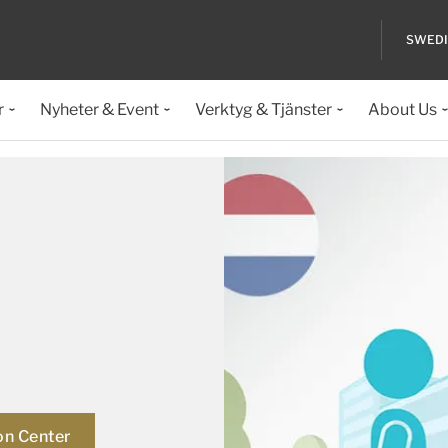
SWED
r
Nyheter & Event
Verktyg & Tjänster
About Us
on Center