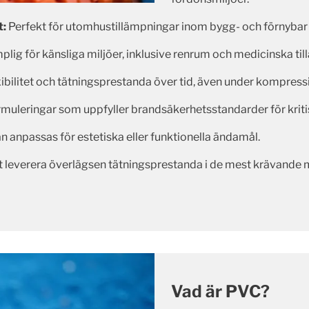
t:
Perfekt för utomhustillämpningar inom bygg- och förnybar 
lig för känsliga miljöer, inklusive renrum och medicinska til
xibilitet och tätningsprestanda över tid, även under kompress
rmuleringar som uppfyller brandsäkerhetsstandarder för kriti
n anpassas för estetiska eller funktionella ändamål.
tt leverera överlägsen tätningsprestanda i de mest krävande mil
Vad är PVC?