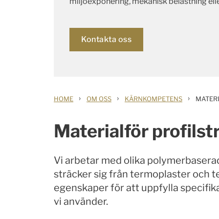
miljöexponering, mekanisk belastning ell
Kontakta oss
›
›
›
HOME
OM OSS
KÄRNKOMPETENS
MATER
Materialför profils
Vi arbetar med olika polymerbaserade
sträcker sig från termoplaster och t
egenskaper för att uppfylla specifik
vi använder.