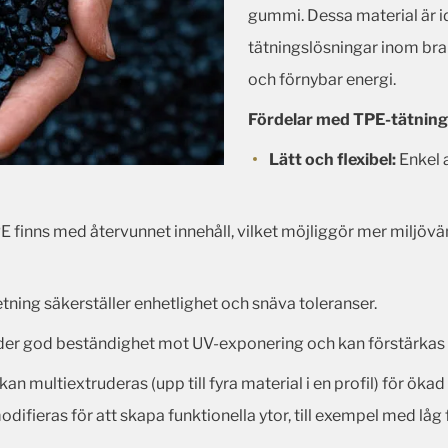
gummi. Dessa material är i
tätningslösningar inom br
och förnybar energi.
Fördelar med TPE-tätnings
Lätt och flexibel:
Enkel a
 finns med återvunnet innehåll, vilket möjliggör mer miljövä
ning säkerställer enhetlighet och snäva toleranser.
er god beständighet mot UV-exponering och kan förstärkas m
an multiextruderas (upp till fyra material i en profil) för ökad
ifieras för att skapa funktionella ytor, till exempel med låg f