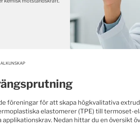
er kemisk motståndskraft.
IALKUNSKAP
trängsprutning
 föreningar för att skapa högkvalitativa extrud
ermoplastiska elastomerer (TPE) till termoset-e
a applikationskrav. Nedan hittar du en översikt ö