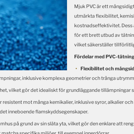
Mjuk PVC är ett mångsidigt 
utmärkta flexibilitet, kem
kostnadseffektivitet. Dess
för ett brett utbud av tätn
vilket säkerställer tillförlit
Fördelar med PVC-tätnings
Flexibilitet och mångsi
lämpningar, inklusive komplexa geometrier och trånga utrymm
et, vilket gör det idealiskt för grundläggande tillämpningar s
resistent mot många kemikalier, inklusive syror, alkalier och salt
ar det inneboende flamskyddsegenskaper.
hus på grund av sin släta yta, vilket gör den enklare att ren
 matcha specifika miljöer, till exempel innerdörrar.