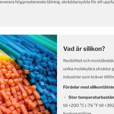
 leverera högpresterande tätning, skräddarsydda för att uppfyl
Vad är silikon?
flexibilitet och motstånds
unika molekylära struktur g
industrier som kräver tillfö
Fördelar med silikontätnin
Stor temperaturbestän
till +200 °C (-76 °F till +39
fordonsmiljöer.