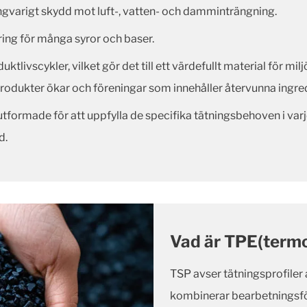
ngvarigt skydd mot luft-, vatten- och damminträngning.
ing för många syror och baser.
tlivscykler, vilket gör det till ett värdefullt material för mi
odukter ökar och föreningar som innehåller återvunna ingre
formade för att uppfylla de specifika tätningsbehoven i varje 
d.
Vad är TPE(termo
TSP avser tätningsprofiler
kombinerar bearbetningsför