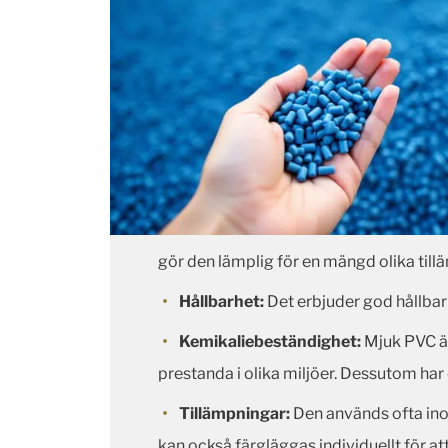
gör den lämplig för en mängd olika til
Hållbarhet:
Det erbjuder god hållbarh
Kemikaliebeständighet:
Mjuk PVC är 
prestanda i olika miljöer. Dessutom h
Tillämpningar:
Den används ofta inom
kan också färgläggas individuellt för att