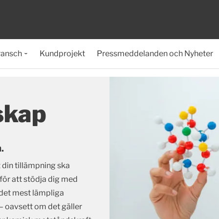
ransch
Kundprojekt
Pressmeddelanden och Nyheter
skap
.
t din tillämpning ska
 för att stödja dig med
 det mest lämpliga
 – oavsett om det gäller