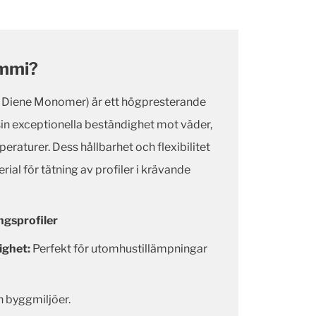
mmi?
 Diene Monomer) är ett högpresterande
sin exceptionella beständighet mot väder,
eraturer. Dess hållbarhet och flexibilitet
terial för tätning av profiler i krävande
gsprofiler
ighet:
Perfekt för utomhustillämpningar
h byggmiljöer.