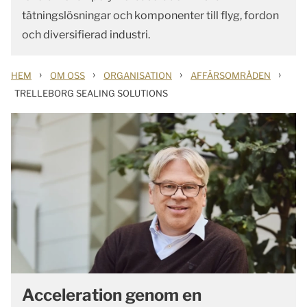
tätningslösningar och komponenter till flyg, fordon
och diversifierad industri.
›
›
›
›
HEM
OM OSS
ORGANISATION
AFFÄRSOMRÅDEN
TRELLEBORG SEALING SOLUTIONS
Acceleration genom en