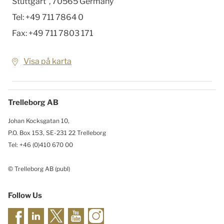
Stuttgart
,
70565
Germany
Tel:
+49 711 7864 0
Fax:
+49 711 7803 171
Visa på karta
Trelleborg AB
Johan Kocksgatan 10,
P.O. Box 153, SE-231 22 Trelleborg
Tel: +46 (0)410 670 00
© Trelleborg AB (publ)
Follow Us