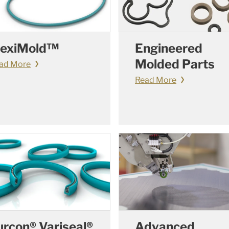
lexiMold™
Engineered
Molded Parts
ad More
Read More
urcon® Variseal®
Advanced