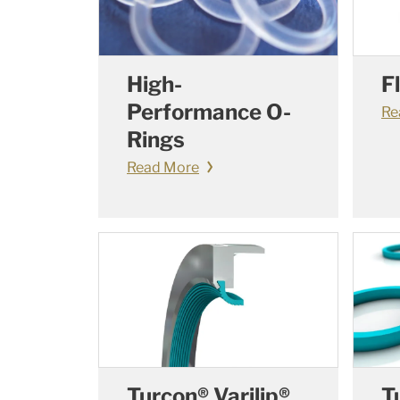
High-
F
Performance O-
Re
Rings
Read More
Turcon® Varilip®
T