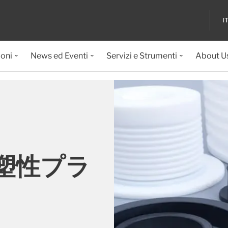
I
ioni
News ed Eventi
Servizi e Strumenti
About U
塑性プラ