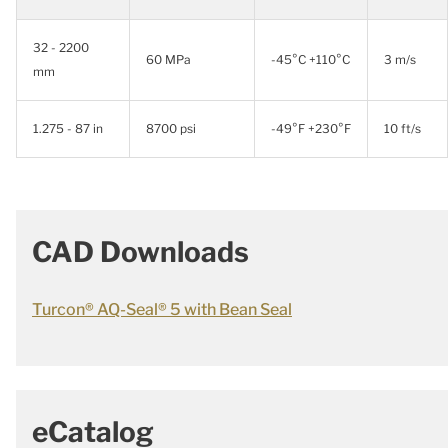
32 - 2200
60 MPa
-45°C +110°C
3 m/s
mm
1.275 - 87 in
8700 psi
-49°F +230°F
10 ft/s
CAD Downloads
Turcon® AQ-Seal® 5 with Bean Seal
eCatalog