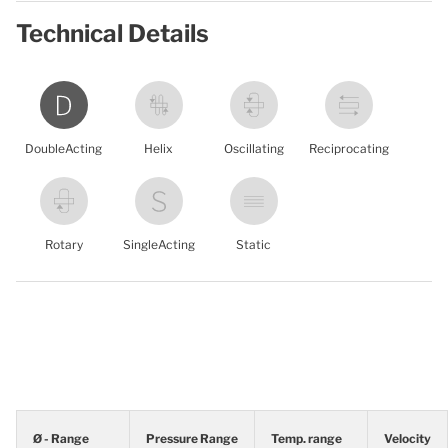
Technical Details
DoubleActing
Helix
Oscillating
Reciprocating
Rotary
SingleActing
Static
Ø - Range
Pressure Range
Temp. range
Velocity