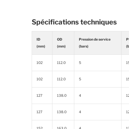
Spécifications techniques
ID
OD
Pression de service
P
(mm)
(mm)
(bars)
(
102
112.0
5
1
102
112.0
5
1
127
138.0
4
1
127
138.0
4
1
152
163.0
4
1