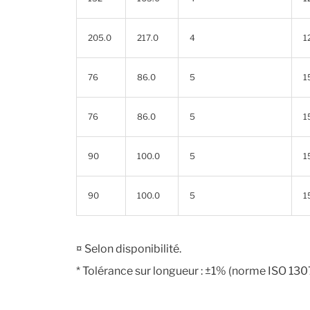
205.0
217.0
4
1
76
86.0
5
1
76
86.0
5
1
90
100.0
5
1
90
100.0
5
1
¤ Selon disponibilité.
* Tolérance sur longueur : ±1% (norme ISO 130