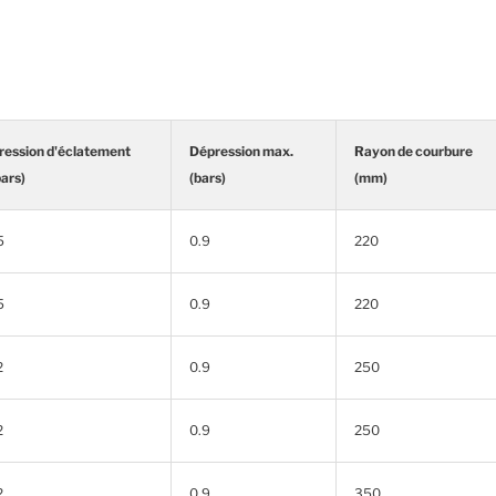
ression d'éclatement
Dépression max.
Rayon de courbure
bars)
(bars)
(mm)
5
0.9
220
5
0.9
220
2
0.9
250
2
0.9
250
2
0.9
350