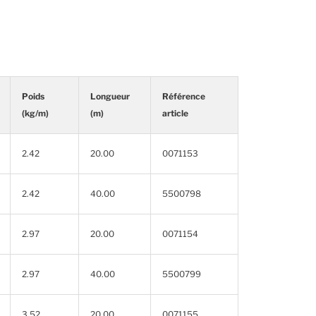
Poids
Longueur
Référence
(kg/m)
(m)
article
2.42
20.00
0071153
2.42
40.00
5500798
2.97
20.00
0071154
2.97
40.00
5500799
3.52
20.00
0071155