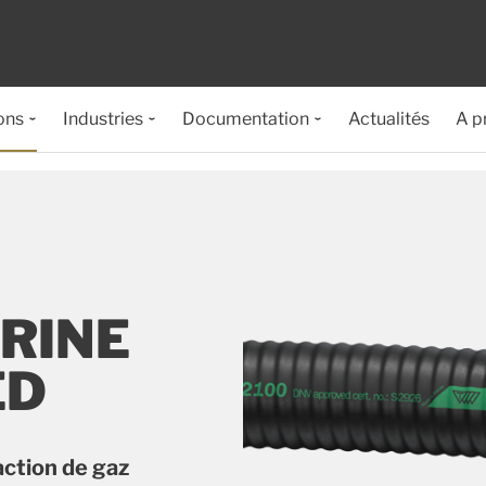
ons
Industries
Documentation
Actualités
A p
RINE
ED
ction de gaz