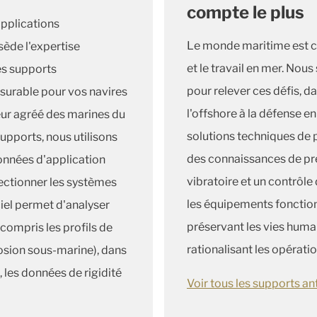
compte le plus
applications
Le monde maritime est co
ède l'expertise
et le travail en mer. Nou
es supports
pour relever ces défis, d
esurable pour vos navires
l'offshore à la défense e
eur agréé des marines du
solutions techniques de 
pports, nous utilisons
des connaissances de pre
données d'application
vibratoire et un contrôle
lectionner les systèmes
les équipements fonction
iel permet d'analyser
préservant les vies humai
 compris les profils de
rationalisant les opératio
sion sous-marine), dans
 les données de rigidité
Voir tous les supports a