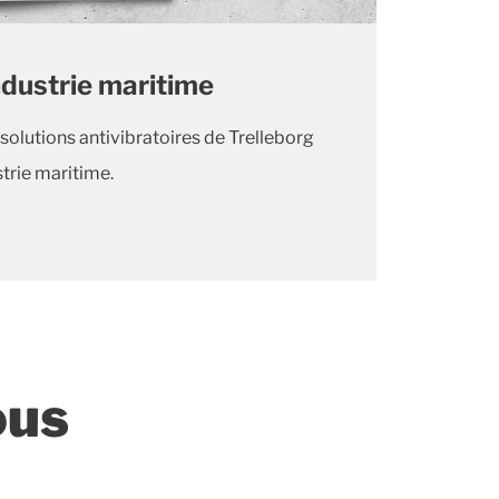
ndustrie maritime
lutions antivibratoires de Trelleborg
strie maritime.
ous