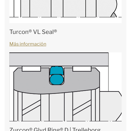
Turcon® VL Seal®
Más información
Zurcon® Glyd Ring® D | Trelleborg