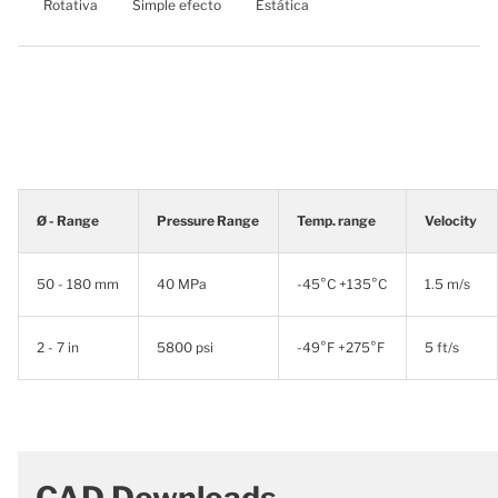
Rotativa
Simple efecto
Estática
Ø - Range
Pressure Range
Temp. range
Velocity
50 - 180 mm
40 MPa
-45°C +135°C
1.5 m/s
2 - 7 in
5800 psi
-49°F +275°F
5 ft/s
CAD Downloads