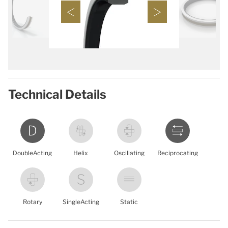
Technical Details
DoubleActing
Helix
Oscillating
Reciprocating
Rotary
SingleActing
Static