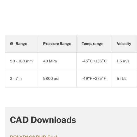
Ø - Range
Pressure Range
Temp. range
Velocity
50 - 180 mm
40 MPa
-45°C +135°C
1.5 m/s
2 - 7 in
5800 psi
-49°F +275°F
5 ft/s
CAD Downloads