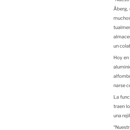
Åberg, 
muchos
tualme
almacen
un cola
Hoy en 
alumini
alfomb
narse c
La func
traen lo
una rej
“Nuestr