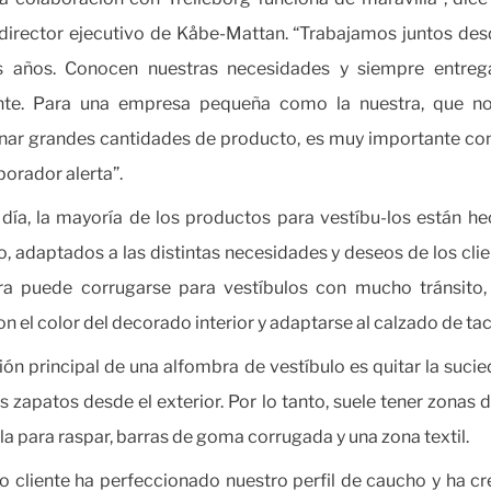
director ejecutivo de Kåbe-Mattan. “Trabajamos juntos de
 años. Conocen nuestras necesidades y siempre entreg
nte. Para una empresa pequeña como la nuestra, que n
ar grandes cantidades de producto, es muy importante co
borador alerta”.
día, la mayoría de los productos para vestíbu-los están h
o, adaptados a las distintas necesidades y deseos de los clie
ra puede corrugarse para vestíbulos con mucho tránsito,
on el color del decorado interior y adaptarse al calzado de tac
ión principal de una alfombra de vestíbulo es quitar la suci
s zapatos desde el exterior. Por lo tanto, suele tener zonas d
illa para raspar, barras de goma corrugada y una zona textil.
o cliente ha perfeccionado nuestro perfil de caucho y ha c