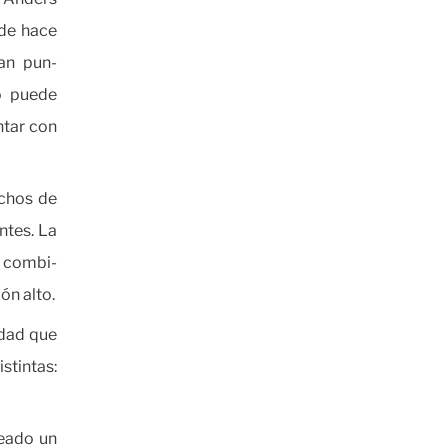
sde hace
an pun-
o puede
ntar con
echos de
ntes. La
 combi-
ón alto.
edad que
istintas:
reado un