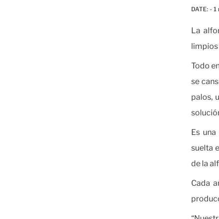
DATE:
- 1
La alfo
limpios 
Todo em
se cans
palos, 
solució
Es una 
suelta 
de la al
Cada a
producc
“Nuestr