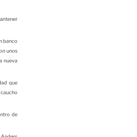
mantener
un banco
Con unos
na nueva
edad que
e caucho
ntro de
e Anders