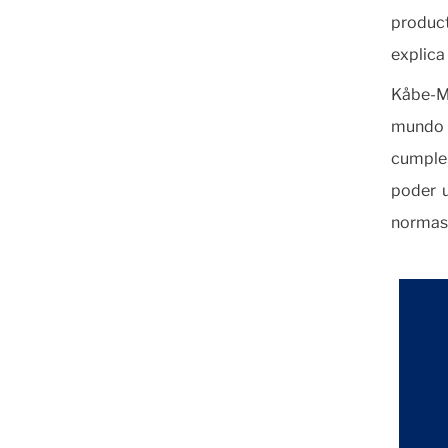
product
explica
Kåbe-Ma
mundo 
cumple
poder u
normas 