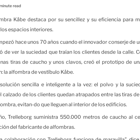
 minute read
mbra Kåbe destaca por su sencillez y su eficiencia para 
los espacios interiores.
pezó hace unos 70 años cuando el innovador conserje de 
ó de ver la suciedad que traían los clientes desde la calle. 
unas tiras de caucho y unos clavos, creó el prototipo de u
n: la alfombra de vestíbulo Kåbe.
solución sencilla e inteligente a la vez: el polvo y la suci
el calzado de los clientes quedan atrapados entre las tiras d
fombra, evitan-do que lleguen al interior de los edificios.
ño, Trelleborg suministra 550.000 metros de caucho al ce
ión del fabricante de alfombras.
a colaboración con Trelleborg funciona de maravilla”, dic