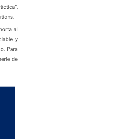
áctica”,
utions.
porta al
lable y
o. Para
serie de