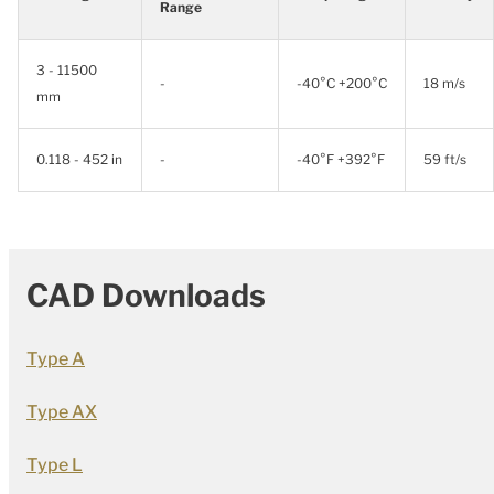
Range
3 - 11500
-
-40°C +200°C
18 m/s
mm
0.118 - 452 in
-
-40°F +392°F
59 ft/s
CAD Downloads
Type A
Type AX
Type L