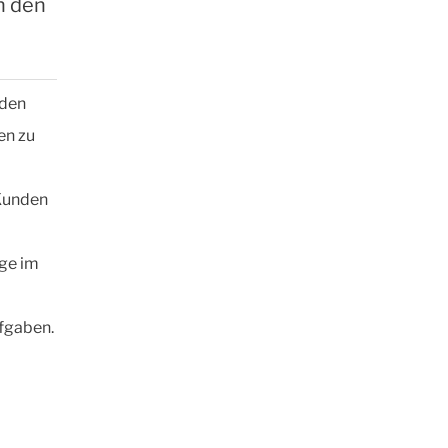
n den
nden
en zu
 Kunden
äge im
ufgaben.