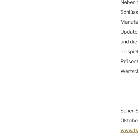
Neben d
Schlüss
Manufac
Updates
und die
beispie
Präsent
Wertsc
Sehen S
Oktober
www.ts