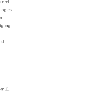
 drei
logies,
en
tigung
und
om 11.