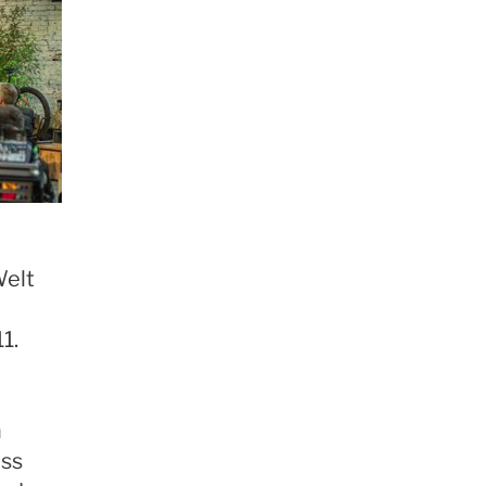
Welt
1.
n
ess