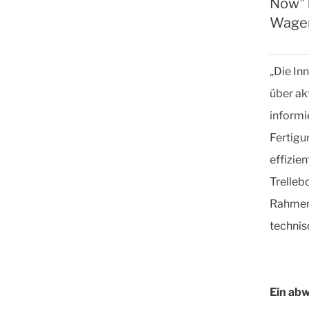
Now" k
Wagenh
„Die In
über a
informi
Fertigu
effizien
Trelleb
Rahmen 
technis
Ein ab