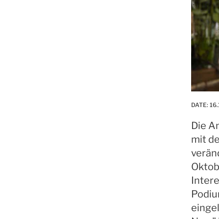
DATE:
16.
Die A
mit d
veränd
Oktob
Inter
Podiu
einge