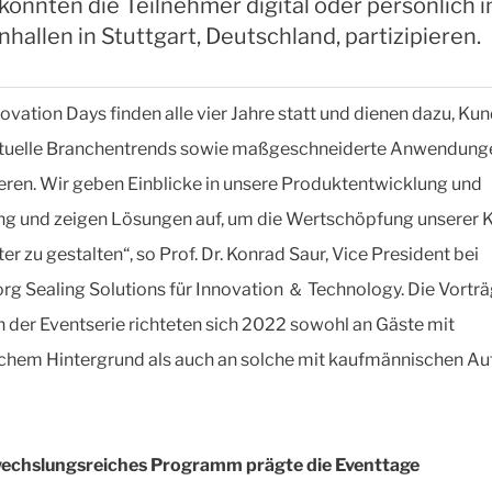
onnten die Teilnehmer digital oder persönlich i
allen in Stuttgart, Deutschland, partizipieren.
novation Days finden alle vier Jahre statt und dienen dazu, Ku
ktuelle Branchentrends sowie maßgeschneiderte Anwendung
eren. Wir geben Einblicke in unsere Produktentwicklung und
ng und zeigen Lösungen auf, um die Wertschöpfung unserer
ter zu gestalten“, so Prof. Dr. Konrad Saur, Vice President bei
org Sealing Solutions für Innovation ＆ Technology. Die Vortr
der Eventserie richteten sich 2022 sowohl an Gäste mit
chem Hintergrund als auch an solche mit kaufmännischen A
wechslungsreiches Programm prägte die Eventtage