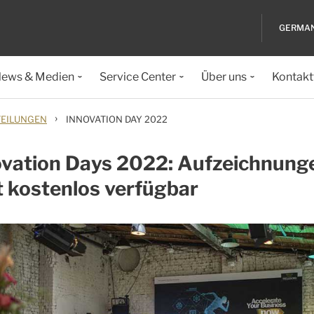
GERMA
ews & Medien
Service Center
Über uns
Kontakt
›
TEILUNGEN
INNOVATION DAY 2022
ovation Days 2022: Aufzeichnung
t kostenlos verfügbar