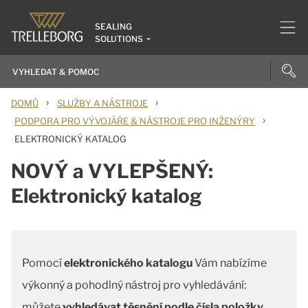
SEALING
SOLUTIONS
›
›
DOMŮ
SLUŽBY A NÁSTROJE
›
PODPORA PRO VÝVOJÁŘE & NÁSTROJE PRO INŽENÝRY
ELEKTRONICKÝ KATALOG
NOVÝ a VYLEPŠENÝ:
Elektronický katalog
Pomocí
elektronického katalogu
Vám nabízíme
výkonný a pohodlný nástroj pro vyhledávání:
můžete
vyhledávat těsnění podle čísla položky,