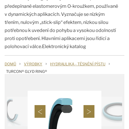
předepínané elastomerovým O-kroužkem, používané
v dynamických aplikacích. Vyznačuje se nízkým
třením, nulovým „stick-slip“ efektem, nízkou silou
potřebnou k uvedení do pohybu a vysokou odolností
proti opotřebení. Hlavními aplikacemi jsou řídicí a
polohovací válce.Elektronický katalog
›
›
›
DOMŮ
VÝROBKY
HYDRAULIKA - TĚSNĚNÍ PÍSTU
TURCON® GLYD RING®