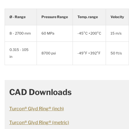
Ø - Range
Pressure Range
Temp. range
Velocity
8 - 2700 mm
60 MPa
-45°C +200°C
15 m/s
0.315 - 105
8700 psi
-49°F +392°F
50 ft/s
in
CAD Downloads
Turcon® Glyd Ring® (inch)
Turcon® Glyd Ring® (metric)