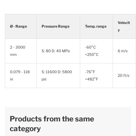
Velocit
Ø - Range
Pressure Range
Temp. range
y
2 - 3000
-60°C
S: 80 D: 40 MPa
6 m/s
mm
+250°C
0.079 - 118
S: 11600 D: 5800
-76°F
20 ft/s
in
psi
+482°F
Products from the same
category