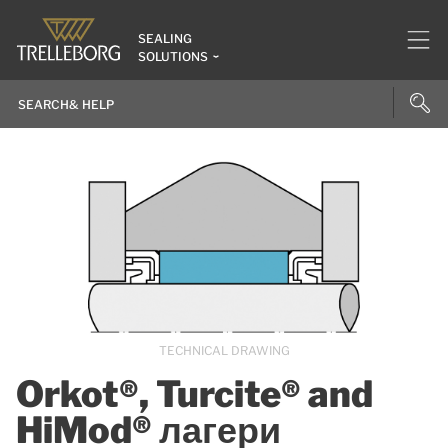
SEALING
SOLUTIONS
TECHNICAL DRAWING
Orkot®, Turcite® and
HiMod® лагери