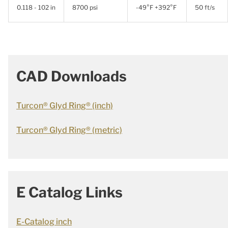
0.118 - 102 in
8700 psi
-49°F +392°F
50 ft/s
CAD Downloads
Turcon® Glyd Ring® (inch)
Turcon® Glyd Ring® (metric)
E Catalog Links
E-Catalog inch