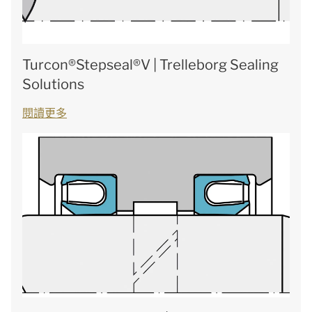
Turcon®Stepseal®V | Trelleborg Sealing
Solutions
閱讀更多