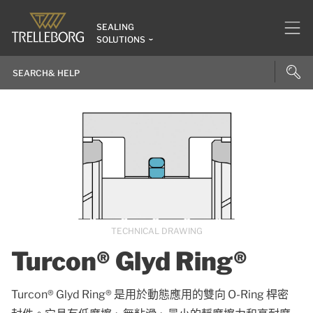
SEALING
SOLUTIONS
TECHNICAL DRAWING
Turcon® Glyd Ring®
Turcon® Glyd Ring® 是用於動態應用的雙向 O-Ring 桿密