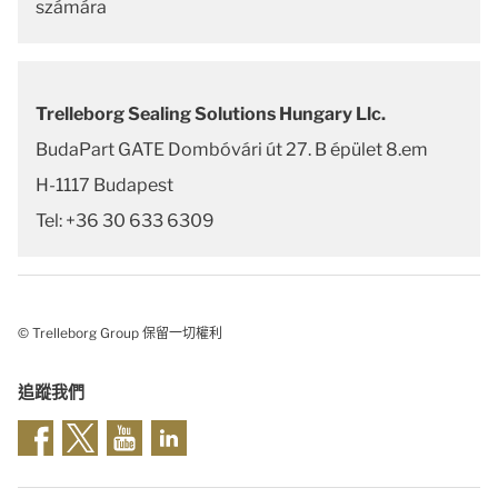
számára
Trelleborg Sealing Solutions Hungary Llc.
BudaPart GATE Dombóvári út 27. B épület 8.em
H-1117 Budapest
Tel: +36 30 633 6309
© Trelleborg Group 保留一切權利
追蹤我們