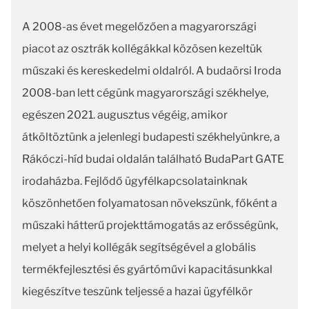
A 2008-as évet megelőzően a magyarországi
piacot az osztrák kollégákkal közösen kezeltük
műszaki és kereskedelmi oldalról. A budaörsi Iroda
2008-ban lett cégünk magyarországi székhelye,
egészen 2021. augusztus végéig, amikor
átköltöztünk a jelenlegi budapesti székhelyünkre, a
Rákóczi-híd budai oldalán található BudaPart GATE
irodaházba. Fejlődő ügyfélkapcsolatainknak
köszönhetően folyamatosan növekszünk, főként a
műszaki hátterű projekttámogatás az erősségünk,
melyet a helyi kollégák segítségével a globális
termékfejlesztési és gyártóművi kapacitásunkkal
kiegészítve teszünk teljessé a hazai ügyfélkör