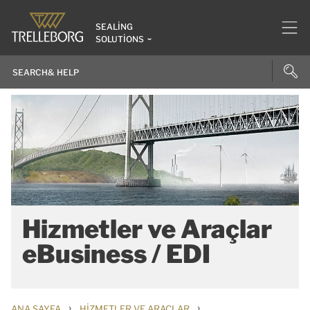
SEALING
SOLUTIONS
Hizmetler ve Araçlar
eBusiness / EDI
›
›
ANA SAYFA
HIZMETLER VE ARAÇLAR