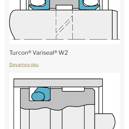
Turcon® Variseal® W2
Devamını oku