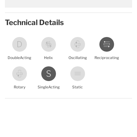
Technical Details
DoubleActing
Helix
Oscillating
Reciprocating
Rotary
SingleActing
Static