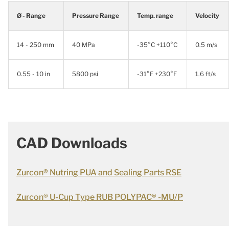
Ø - Range
Pressure Range
Temp. range
Velocity
14 - 250 mm
40 MPa
-35°C +110°C
0.5 m/s
0.55 - 10 in
5800 psi
-31°F +230°F
1.6 ft/s
CAD Downloads
Zurcon® Nutring PUA and Sealing Parts RSE
Zurcon® U-Cup Type RUB POLYPAC® -MU/P