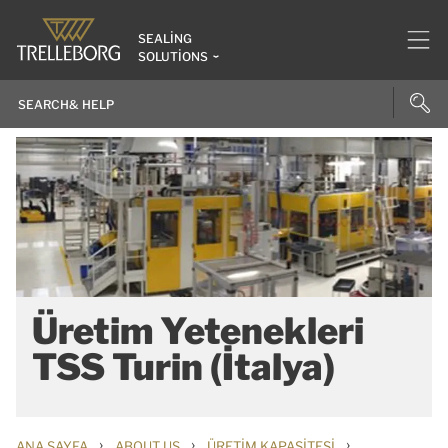
SEALING
SOLUTIONS
Üretim Yetenekleri
TSS Turin (İtalya)
›
›
›
ANA SAYFA
ABOUT US
ÜRETIM KAPASITESI