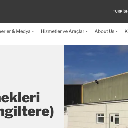
TURKIS
erler & Medya
Hizmetler ve Araçlar
About Us
K
ekleri
ngiltere)