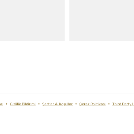
rı
Gizlilik Bildirimi
Şartlar & Koşullar
Çerez Politikası
Third Party 