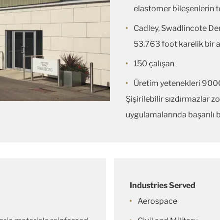
elastomer bileşenlerin t
Cadley, Swadlincote Der
53.763 foot karelik bir
150 çalışan
Üretim yetenekleri 9000
Şişirilebilir sızdırmazlar 
uygulamalarında başarılı b
Industries Served
Aerospace