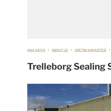
›
›
›
ANA SAYFA
ABOUT US
ÜRETIM KAPASITESI
Trelleborg Sealing S