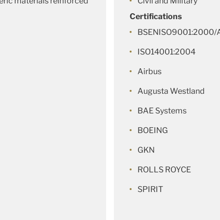
ric materials reinforced
Civil and Military
Certifications
BSENISO9001:2000/A
ISO14001:2004
Airbus
Augusta Westland
BAE Systems
BOEING
GKN
ROLLS ROYCE
SPIRIT