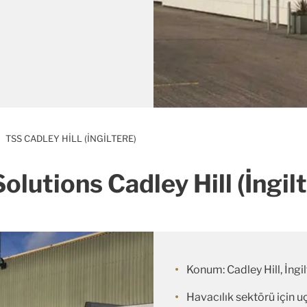
TSS CADLEY HILL (İNGILTERE)
olutions Cadley Hill (İngil
Konum: Cadley Hill, İngi
Havacılık sektörü için u