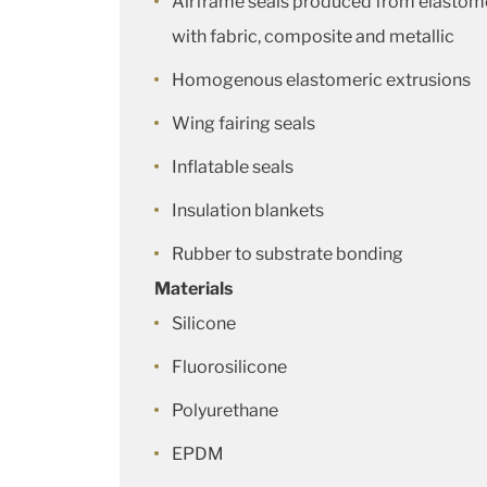
Airframe seals produced from elastome
with fabric, composite and metallic
Homogenous elastomeric extrusions
Wing fairing seals
Inflatable seals
Insulation blankets
Rubber to substrate bonding
Materials
Silicone
Fluorosilicone
Polyurethane
EPDM