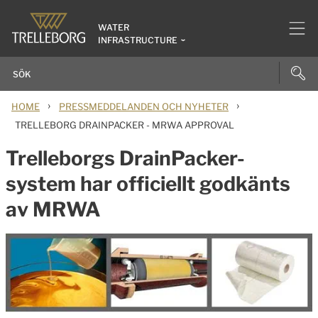
WATER
INFRASTRUCTURE
›
›
HOME
PRESSMEDDELANDEN OCH NYHETER
TRELLEBORG DRAINPACKER - MRWA APPROVAL
Trelleborgs DrainPacker-
system har officiellt godkänts
av MRWA