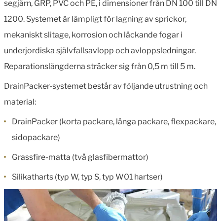
segjärn, GRP, PVC och PE, i dimensioner från DN 100 till DN
1200. Systemet är lämpligt för lagning av sprickor,
mekaniskt slitage, korrosion och läckande fogar i
underjordiska självfallsavlopp och avloppsledningar.
Reparationslängderna sträcker sig från 0,5 m till 5 m.
DrainPacker-systemet består av följande utrustning och
material:
DrainPacker (korta packare, långa packare, flexpackare,
sidopackare)
Grassfire-matta (två glasfibermattor)
Silikatharts (typ W, typ S, typ W01 hartser)