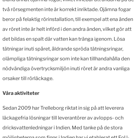
två rörsegmenten inte är korrekt inriktade. Ojämna fogar
beror på felaktig rörinstallation, till exempel att ena änden
av röret inte är helt införd i den andra änden, vilket gör att
det bildas en spalt där vatten kan tränga igenom. Lösa
tätningar inuti spåret, åldrande spröda tätningsringar,
olämpliga tätningsringar som inte kan tillhandahålla den
nödvändiga övertrycksmiljön inuti röret är andra vanliga
orsaker till rörläckage.
Våra aktiviteter
Sedan 2009 har Trelleborg riktat in sig på att leverera
läckagefria lösningar till leverantörer av avlopps- och
dricksvattenledningar i Indien. Med tanke på de stora
möjligheterna som finns i Indien har vi etablerat ett FoU-