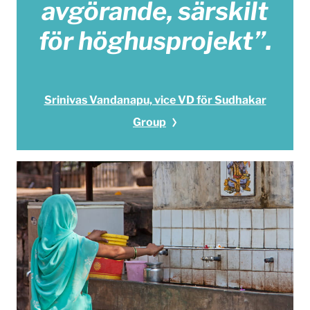
avgörande, särskilt
för höghusprojekt”.
Srinivas Vandanapu, vice VD för Sudhakar
Group