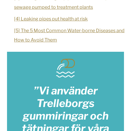
sewage pumped to treatment plants
[4] Leaking pipes put health at risk
[5] The 5 Most Common Water-borne Diseases and
How to Avoid Them
”Vi använder
Trelleborgs
gummiringar och
tätningar för våra