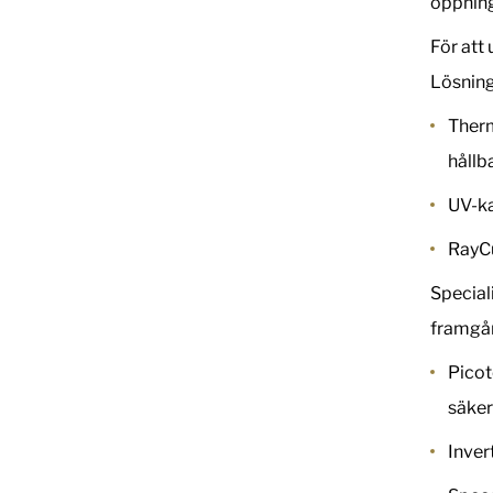
öppning
För att
Lösning
Therm
hållb
UV-ka
RayCu
Special
framgån
Picot
säker
Inver