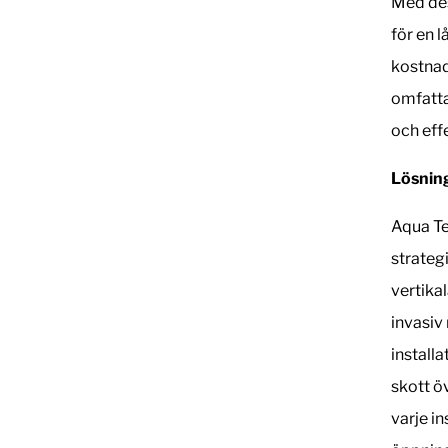
Med des
för en 
kostnad
omfatta
och effe
Lösning
Aqua Te
strateg
vertika
invasiv 
installa
skott ö
varje i