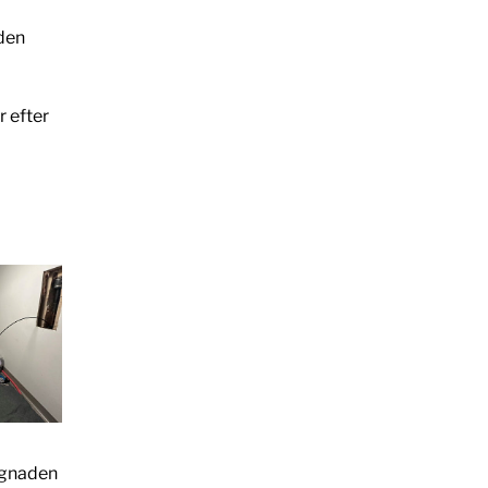
 den
 efter
yggnaden