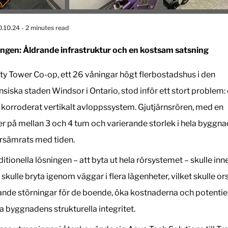
0.10.24
- 2 minutes read
gen: Åldrande infrastruktur och en kostsam satsning
ity Tower Co-op, ett 26 våningar högt flerbostadshus i den
siska staden Windsor i Ontario, stod inför ett stort problem: 
t korroderat vertikalt avloppssystem. Gjutjärnsrören, med en
r på mellan 3 och 4 tum och varierande storlek i hela byggna
rsämrats med tiden.
ditionella lösningen – att byta ut hela rörsystemet – skulle in
skulle bryta igenom väggar i flera lägenheter, vilket skulle o
nde störningar för de boende, öka kostnaderna och potentiel
a byggnadens strukturella integritet.