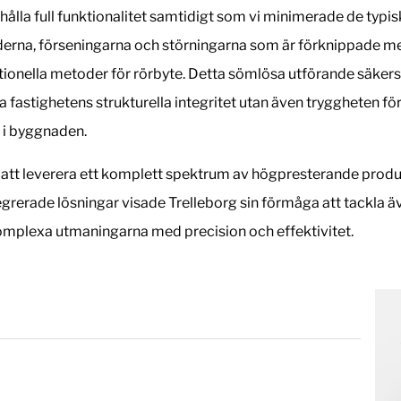
ehålla full funktionalitet samtidigt som vi minimerade de typi
erna, förseningarna och störningarna som är förknippade m
ionella metoder för rörbyte. Detta sömlösa utförande säkers
ra fastighetens strukturella integritet utan även tryggheten fö
i byggnaden.
tt leverera ett komplett spektrum av högpresterande produ
egrerade lösningar visade Trelleborg sin förmåga att tackla ä
mplexa utmaningarna med precision och effektivitet.