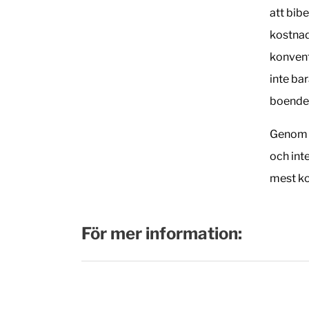
att bib
kostnad
konvent
inte ba
boende 
Genom a
och int
mest ko
För mer information: