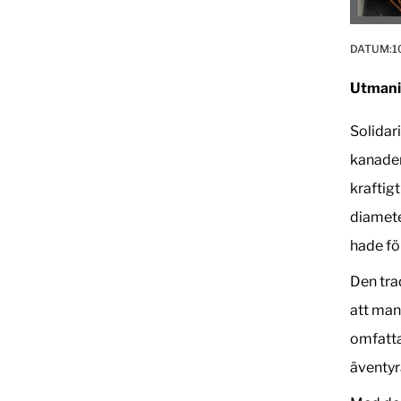
DATUM:
1
Utmanin
Solidar
kanaden
kraftig
diamete
hade fö
Den tra
att man 
omfatta
äventyr