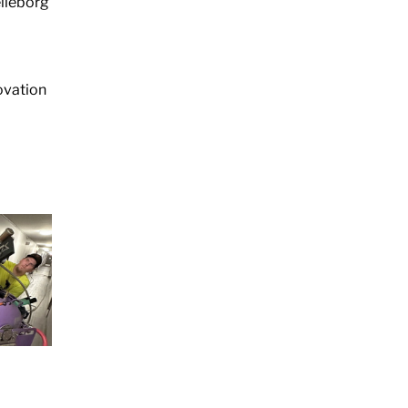
elleborg
ovation