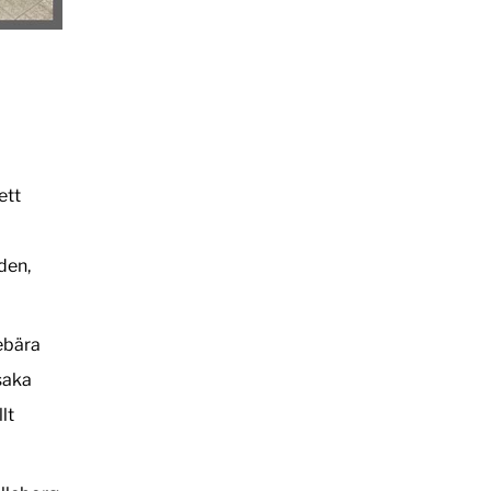
ett
den,
nebära
rsaka
lt