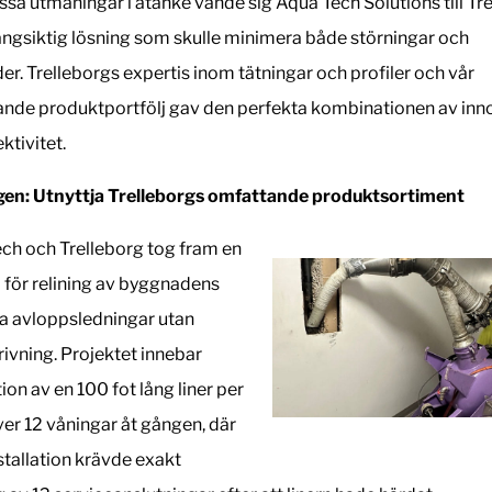
sa utmaningar i åtanke vände sig Aqua Tech Solutions till Tr
långsiktig lösning som skulle minimera både störningar och
er. Trelleborgs expertis inom tätningar och profiler och vår
nde produktportfölj gav den perfekta kombinationen av inn
ktivitet.
en: Utnyttja Trelleborgs omfattande produktsortiment
ch och Trelleborg tog fram en
i för relining av byggnadens
la avloppsledningar utan
rivning. Projektet innebar
tion av en 100 fot lång liner per
ver 12 våningar åt gången, där
nstallation krävde exakt