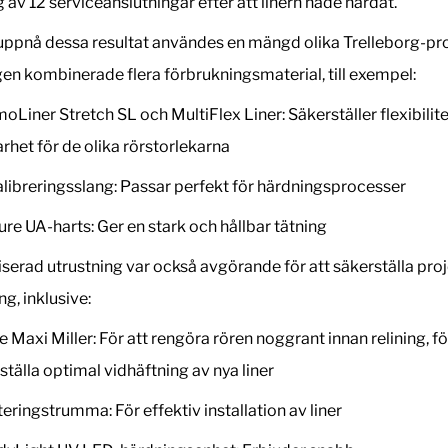
 av 12 serviceanslutningar efter att linern hade härdat.
 uppnå dessa resultat användes en mängd olika Trelleborg-pr
en kombinerade flera förbrukningsmaterial, till exempel:
oLiner Stretch SL och MultiFlex Liner: Säkerställer flexibilit
arhet för de olika rörstorlekarna
libreringsslang: Passar perfekt för härdningsprocesser
re UA-harts: Ger en stark och hållbar tätning
iserad utrustning var också avgörande för att säkerställa pro
g, inklusive:
e Maxi Miller: För att rengöra rören noggrant innan relining, fö
ställa optimal vidhäftning av nya liner
teringstrumma: För effektiv installation av liner