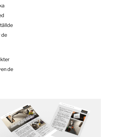
ska
ed
tällde
r de
kter
ven de