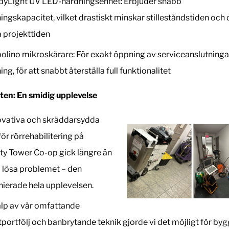
yLight UV LED-härdningsenhet: Erbjuder snabb
ingskapacitet, vilket drastiskt minskar stilleståndstiden och
a projekttiden
olino mikroskärare: För exakt öppning av serviceanslutningar
ng, för att snabbt återställa full funktionalitet
ten: En smidig upplevelse
ovativa och skräddarsydda
ör rörrehabilitering på
ity Tower Co-op gick längre än
a lösa problemet – den
ierade hela upplevelsen.
lp av vår omfattande
portfölj och banbrytande teknik gjorde vi det möjligt för b