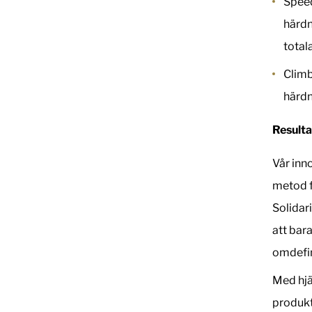
Speed
härdn
total
Climb
härdni
Resulta
Vår inn
metod f
Solidar
att bar
omdefin
Med hjä
produkt