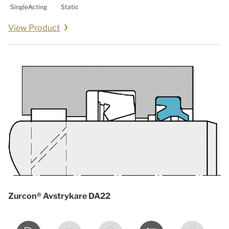
SingleActing
Static
View Product
Zurcon® Avstrykare DA22