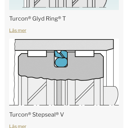
Turcon® Glyd Ring® T
Läs mer
Turcon® Stepseal® V
Läs mer