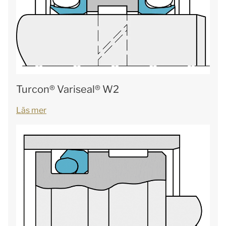
Turcon® Variseal® W2
Läs mer