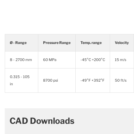
Ø - Range
Pressure Range
Temp. range
Velocity
8 - 2700 mm
60 MPa
-45°C +200°C
15 m/s
0.315 - 105
8700 psi
-49°F +392°F
50 ft/s
in
CAD Downloads