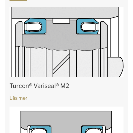
Turcon® Variseal® M2
Läs mer