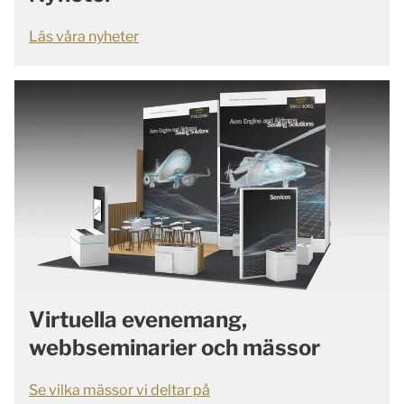
Läs våra nyheter
Virtuella evenemang,
webbseminarier och mässor
Se vilka mässor vi deltar på