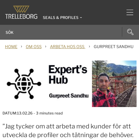
SEALS & PROFILES
›
›
›
HOME
OM OSS
ARBETA HOS OSS
GURPREET SANDHU
DATUM:
13.02.26
- 3 minutes read
”Jag tycker om att arbeta med kunder för att
utveckla de profiler och tätningar de behöver.