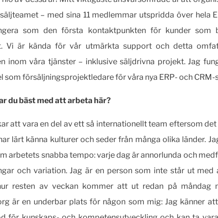
 säljteamet – med sina 11 medlemmar utspridda över hela 
ngera som den första kontaktpunkten för kunder som 
t. Vi är kända för vår utmärkta support och detta omfatt
 inom våra tjänster – inklusive säljdrivna projekt. Jag funge
 som försäljningsprojektledare för våra nya ERP- och CRM-
lar du bäst med att arbeta här?
kar att vara en del av ett så internationellt team eftersom det
 har lärt känna kulturer och seder från många olika länder. Ja
m arbetets snabba tempo: varje dag är annorlunda och med
gar och variation. Jag är en person som inte står ut med 
hur resten av veckan kommer att ut redan på måndag 
org är en underbar plats för någon som mig: Jag känner att
töd för kunskaps- och kompetensutveckling och kan ta vara