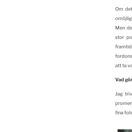
Om det 
omöjlig
Men det
stor p
framti
fordons
att ta v
Vad gör
Jag tri
promene
fina fo