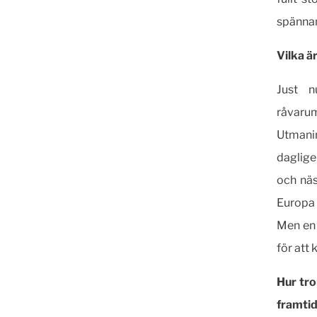
spännan
Vilka ä
Just n
råvarum
Utmani
daglige
och näs
Europa 
Men en 
för att
Hur tro
framtid