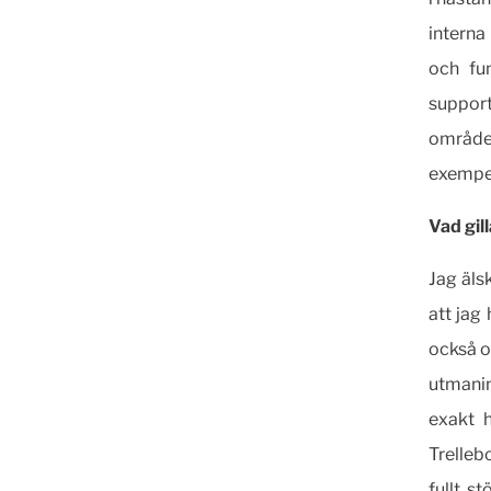
interna
och fu
suppor
områden
exempel
Vad gil
Jag äls
att jag
också o
utmanin
exakt 
Trelleb
fullt s