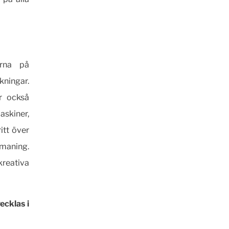
arna på
kningar.
r också
askiner,
itt över
tmaning.
kreativa
ecklas i