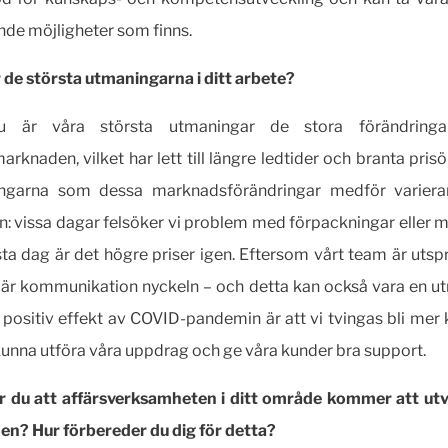
de möjligheter som finns.
r de största utmaningarna i ditt arbete?
u är våra största utmaningar de stora förändring
arknaden, vilket har lett till längre ledtider och branta prisö
ngarna som dessa marknadsförändringar medför variera
n: vissa dagar felsöker vi problem med förpackningar eller m
ta dag är det högre priser igen. Eftersom vårt team är utspr
är kommunikation nyckeln – och detta kan också vara en u
positiv effekt av COVID-pandemin är att vi tvingas bli mer 
 kunna utföra våra uppdrag och ge våra kunder bra support.
r du att affärsverksamheten i ditt område kommer att utv
en? Hur förbereder du dig för detta?