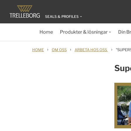
SEALS & PROFILES
Home
Produkter & lösningar
Din B
›
›
›
HOME
OM OSS
ARBETA HOS OSS
"SUPER
Supe