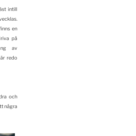
t intill
vecklas.
finns en
riva på
ring av
 är redo
ndra och
tt några