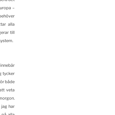
Europa –
behöver
ar alla
rar till
system.
 innebär
g tycker
för både
att veta
morgon.
 jag har
 på alla