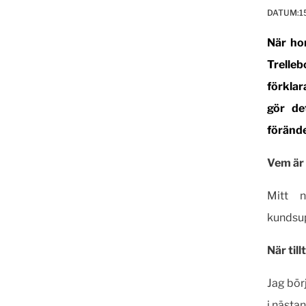
DATUM:
1
När hon
Trelleb
förklar
gör de
förände
Vem är
Mitt 
kundsup
När til
Jag bör
i nästa