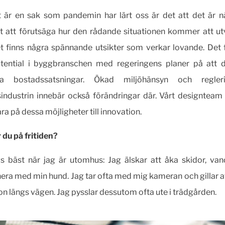
är en sak som pandemin har lärt oss är det att det är näs
t att förutsäga hur den rådande situationen kommer att ut
 finns några spännande utsikter som verkar lovande. Det 
otential i byggbranschen med regeringens planer på att d
da bostadssatsningar. Ökad miljöhänsyn och regle
industrin innebär också förändringar där. Vårt designteam
ara på dessa möjligheter till innovation.
 du på fritiden?
vs bäst när jag är utomhus: Jag älskar att åka skidor, va
ra med min hund. Jag tar ofta med mig kameran och gillar a
ton längs vägen. Jag pysslar dessutom ofta ute i trädgården.