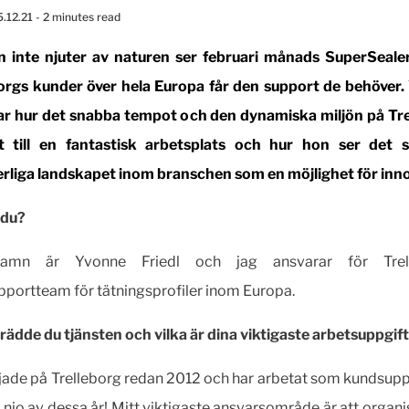
5.12.21
- 2 minutes read
 inte njuter av naturen ser februari månads SuperSealer 
orgs kunder över hela Europa får den support de behöver
ar hur det snabba tempot och den dynamiska miljön på Tr
t till en fantastisk arbetsplats och hur hon ser det s
rliga landskapet inom branschen som en möjlighet för inno
 du?
namn är Yvonne Friedl och jag ansvarar för Trell
portteam för tätningsprofiler inom Europa.
lträdde du tjänsten och vilka är dina viktigaste arbetsuppgif
jade på Trelleborg redan 2012 och har arbetat som kundsup
n nio av dessa år! Mitt viktigaste ansvarsområde är att organi