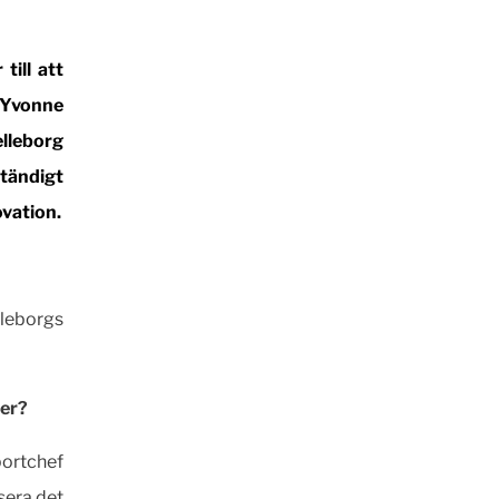
till att
. Yvonne
elleborg
tändigt
vation.
eborgs
ter?
portchef
sera det