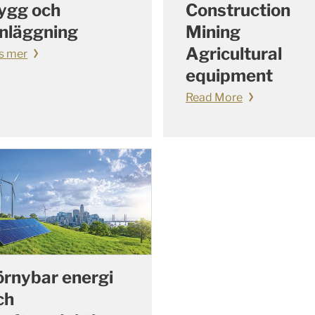
ygg och
Construction
nläggning
Mining
Agricultural
s mer
equipment
Read More
örnybar energi
ch