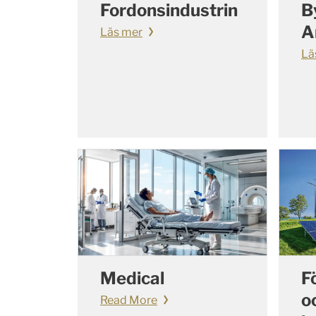
Fordonsindustrin
B
A
Läs mer
Lä
Medical
F
o
Read More