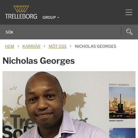
GROUP
›
›
›
HEM
KARRIÄR
MÖT OSS
NICHOLAS GEORGES
Nicholas Georges