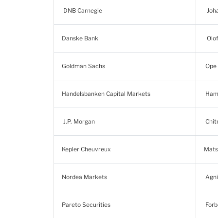
DNB Carnegie
Joha
Danske Bank
Olof
Goldman Sachs
Ope 
Handelsbanken Capital Markets
Hamp
J.P. Morgan
Chitr
Kepler Cheuvreux
Mats
Nordea Markets
Agni
Pareto Securities
Forb