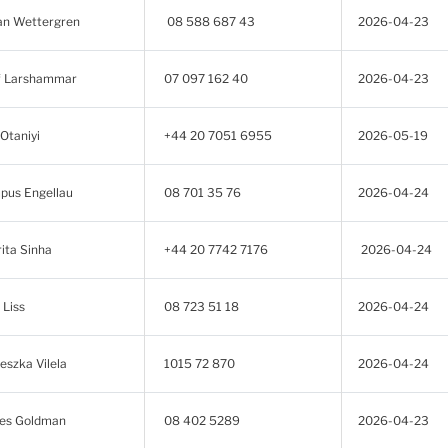
n Wettergren
08 588 687 43
2026-04-23
 Larshammar
07 097 162 40
2026-04-23
Otaniyi
+44 20 7051 6955
2026-05-19
us Engellau
08 701 35 76
2026-04-24
ita Sinha
+44 20 7742 7176
2026-04-24
 Liss
08 723 51 18
2026-04-24
eszka Vilela
1015 72 870
2026-04-24
es Goldman
08 402 5289
2026-04-23