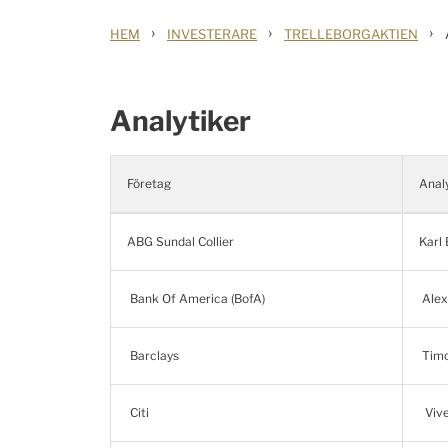
›
›
›
HEM
INVESTERARE
TRELLEBORGAKTIEN
Analytiker
Företag
Anal
ABG Sundal Collier
Karl 
Bank Of America (BofA)
Alex
Barclays
Timo
Citi
Vive