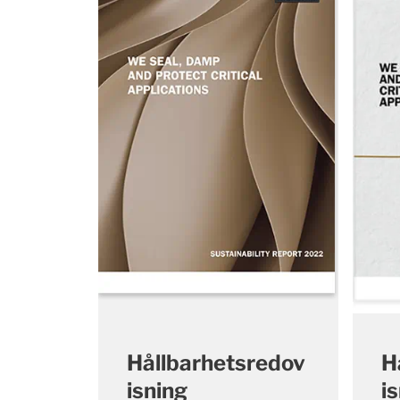
Hållbarhetsredov
H
isning
i