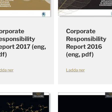
orporate
Corporate
esponsibility
Responsibility
eport 2017 (eng,
Report 2016
df)
(eng, pdf)
dda ner
Ladda ner