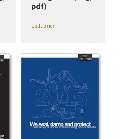
pdf)
Ladda ner