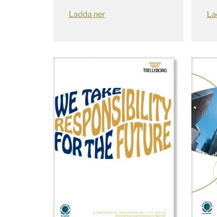
Ladda ner
La