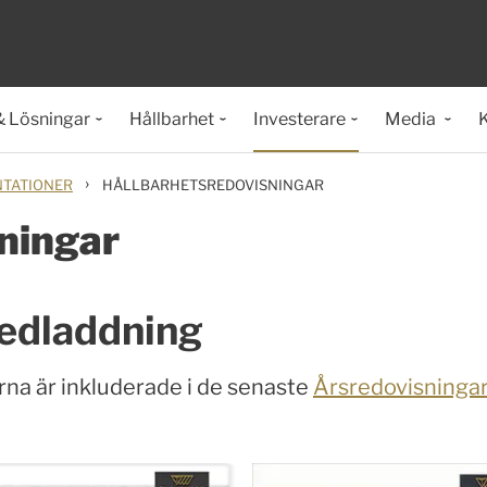
& Lösningar
Hållbarhet
Investerare
Media
K
›
NTATIONER
HÅLLBARHETSREDOVISNINGAR
ningar
nedladdning
na är inkluderade i de senaste
Årsredovisninga