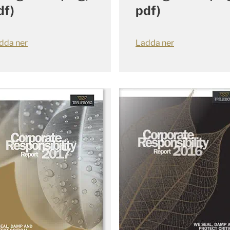
df)
pdf)
dda ner
Ladda ner