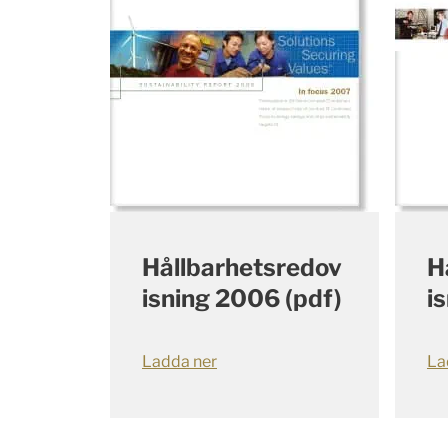
Hållbarhetsredov
H
isning 2006 (pdf)
i
Ladda ner
La