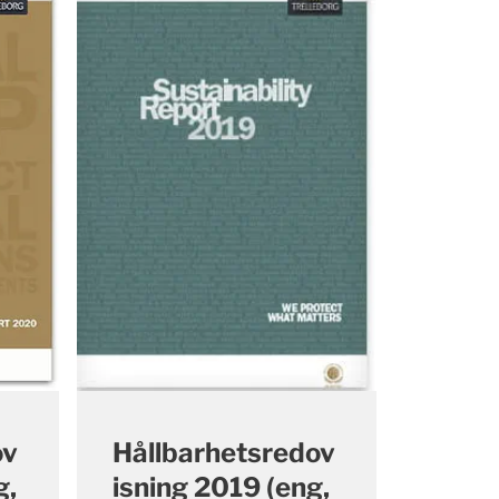
ov
Hållbarhetsredov
g,
isning 2019 (eng,