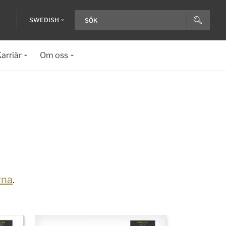
SWEDISH
arriär
Om oss
rna
.