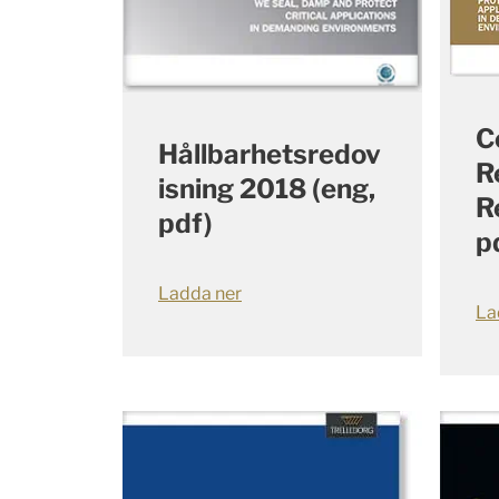
C
Hållbarhetsredov
R
isning 2018 (eng,
R
pdf)
p
Ladda ner
La