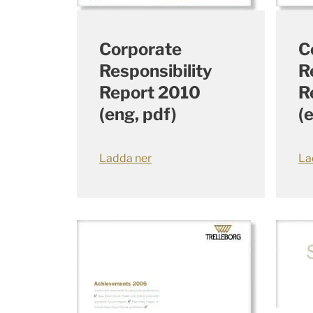
Corporate
C
Responsibility
R
Report 2010
R
(eng, pdf)
(
Ladda ner
La