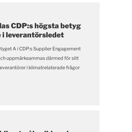
elas CDP:s högsta betyg
 i leverantörsledet
 betyget A i CDP:s Supplier Engagement
ch uppmärksammas därmed för sitt
everantörer i klimatrelaterade frågor