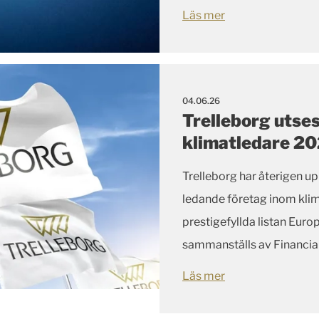
Läs mer
04.06.26
Trelleborg utses
klimatledare 2
Trelleborg har återigen 
ledande företag inom klim
prestigefyllda listan Eur
sammanställs av Financia
Statista.
Läs mer