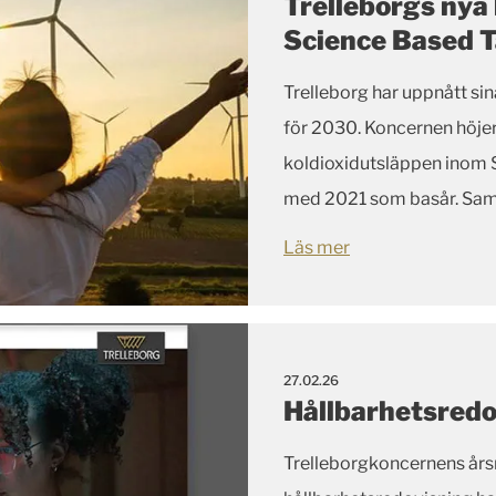
Trelleborgs nya
Science Based Ta
Trelleborg har uppnått sin
för 2030. Koncernen höjer 
koldioxidutsläppen inom S
med 2021 som basår. Samti
nettonollutsläpp till 2050.
Läs mer
27.02.26
Hållbarhetsred
Trelleborgkoncernens år