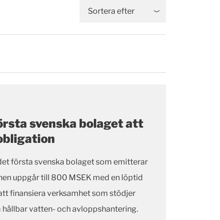
Sortera efter
första svenska bolaget att
obligation
det första svenska bolaget som emitterar
onen uppgår till 800 MSEK med en löptid
l att finansiera verksamhet som stödjer
 hållbar vatten- och avloppshantering.