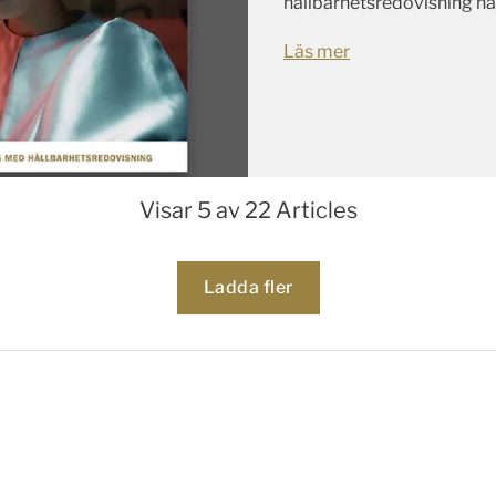
hållbarhetsredovisning har
Läs mer
Visar 5 av 22 Articles
Loading...
Ladda fler