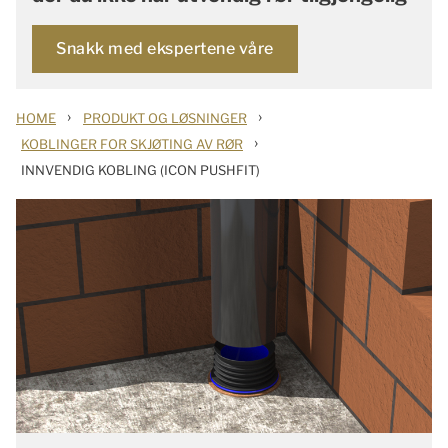
Snakk med ekspertene våre
›
›
HOME
PRODUKT OG LØSNINGER
›
KOBLINGER FOR SKJØTING AV RØR
INNVENDIG KOBLING (ICON PUSHFIT)