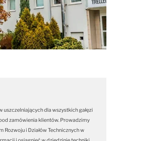
w uszczelniających dla wszystkich gałęzi
 pod zamówienia klientów. Prowadzimy
um Rozwoju i Działów Technicznych w
acji i osiągnięć w dziedzinie techniki