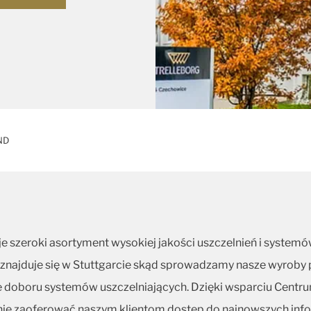
ND
je szeroki asortyment wysokiej jakości uszczelnień i systemó
 znajduje się w Stuttgarcie skąd sprowadzamy nasze wyroby
e doboru systemów uszczelniających. Dzięki wsparciu Centr
ie zaoferować naszym klientom dostęp do najnowszych inform