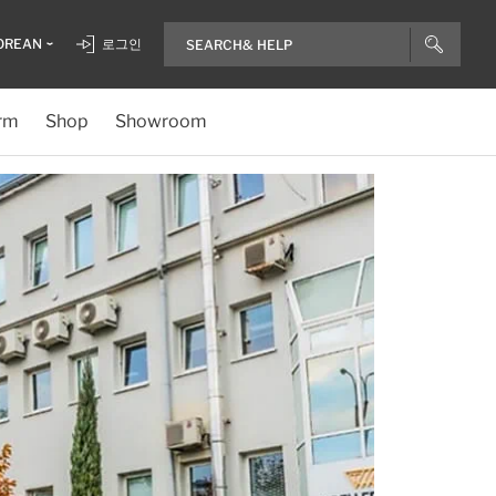
OREAN
로그인
rm
Shop
Showroom