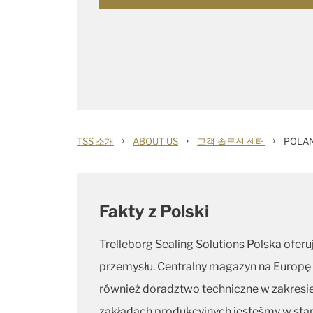
›
›
›
TSS 소개
ABOUT US
고객 솔루션 센터
POLA
Fakty z Polski
Trelleborg Sealing Solutions Polska oferu
przemysłu. Centralny magazyn na Europę
również doradztwo techniczne w zakresi
zakładach produkcyjnych jesteśmy w stan