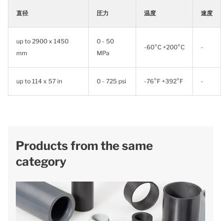
直径
圧力
温度
速度
up to 2900 x 1450
0 - 50
-60°C +200°C
-
mm
MPa
up to 114 x 57 in
0 - 725 psi
-76°F +392°F
-
Products from the same
category