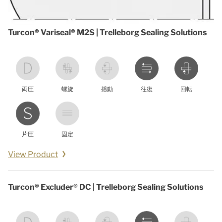
Turcon® Variseal® M2S | Trelleborg Sealing Solutions
両圧
螺旋
揺動
往復
回転
片圧
固定
View Product
Turcon® Excluder® DC | Trelleborg Sealing Solutions