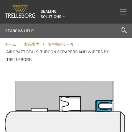
SEALING
SOLUTIONS
›
›
›
ホーム
製品案内
航空機用シール
AIRCRAFT SEALS, TURCON SCRAPERS AND WIPERS BY
TRELLEBORG