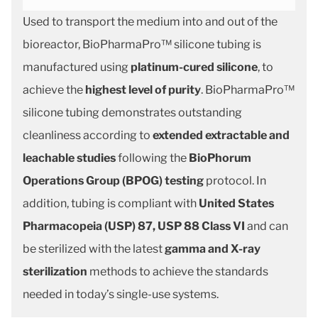
Used to transport the medium into and out of the
bioreactor, BioPharmaPro™ silicone tubing is
manufactured using
platinum-cured silicone
, to
achieve the
highest level of purity
. BioPharmaPro™
silicone tubing demonstrates outstanding
cleanliness according to
extended extractable and
leachable studies
following the
BioPhorum
Operations Group (BPOG) testing
protocol. In
addition, tubing is compliant with
United States
Pharmacopeia (USP) 87, USP 88 Class VI
and can
be sterilized with the latest
gamma and X-ray
sterilization
methods to achieve the standards
needed in today’s single-use systems.