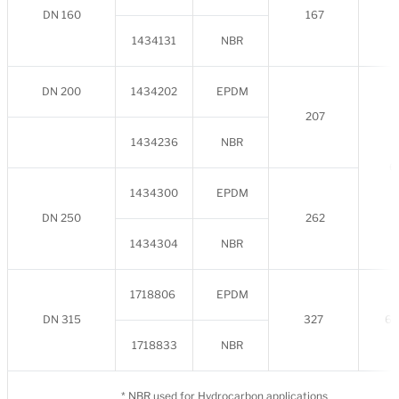
DN 160
167
1434131
NBR
DN 200
1434202
EPDM
207
1434236
NBR
6 
1434300
EPDM
DN 250
262
1434304
NBR
1718806
EPDM
DN 315
327
6 
1718833
NBR
* NBR used for Hydrocarbon applications