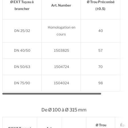
Ø EXT Tuyau à
Ø Trou Préconisé
É
Art. Number
brancher
(±0.5)
Homologation en
DN 25/32
40
cours
DN 40/50
1503825
57
DN 50/63
1504724
70
DN 75/90
1504024
98
De Ø 100 à Ø 315 mm
Ø Trou
Épai