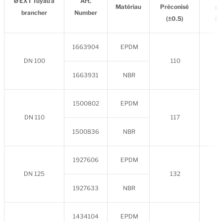
Ø EXT Tuyau à
Art.
Matériau
Préconisé
pa
brancher
Number
(±0.5)
(e
1663904
EPDM
DN 100
110
1663931
NBR
3 
1500802
EPDM
DN 110
117
1500836
NBR
1927606
EPDM
DN 125
132
1927633
NBR
5 
1434104
EPDM