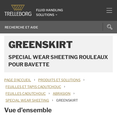
FLUID HANDLING
SOLUTIONS
GREENSKIRT
SPECIAL WEAR SHEETING ROULEAUX
POUR BAVETTE
›
›
PAGE D'ACCUEIL
PRODUITS ET SOLUTIONS
›
FEUILLES ET TAPIS CAOUTCHOUC
›
›
FEUILLES CAOUTCHOUC
ABRASION
›
SPECIAL WEAR SHEETING
GREENSKIRT
Vue d'ensemble