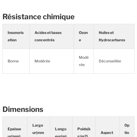
Résistance chimique
Insonoris
Acides et bases
Ozon
Huiles et
ation
concentrés
e
Hydrocarbures
Modé
Bonne
Modérée
Déconseillée
rée
Dimensions
Large
Op
Epaisse
Longu
Poids(k
ur(mm
Aspect
tio
ur(mm)
eur(m)
g/m2)