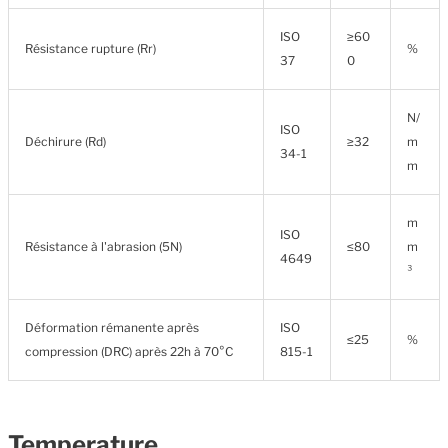
ISO
≥60
Résistance rupture (Rr)
%
37
0
N/
ISO
Déchirure (Rd)
≥32
m
34-1
m
m
ISO
Résistance à l'abrasion (5N)
≤80
m
4649
³
Déformation rémanente après
ISO
≤25
%
compression (DRC) après 22h à 70°C
815-1
Temperature