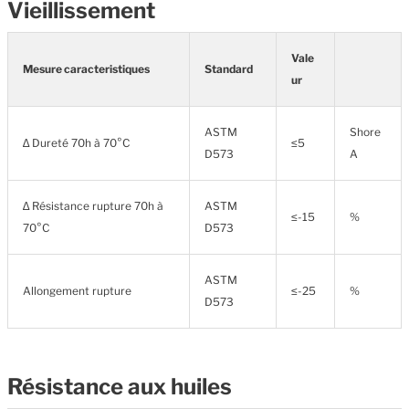
Vieillissement
Vale
Mesure caracteristiques
Standard
ur
ASTM
Shore
∆ Dureté 70h à 70°C
≤5
D573
A
∆ Résistance rupture 70h à
ASTM
≤-15
%
70°C
D573
ASTM
Allongement rupture
≤-25
%
D573
Résistance aux huiles