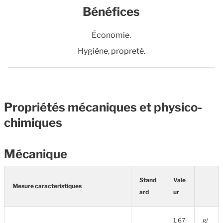
Bénéfices
Économie.
Hygiène, propreté.
Propriétés mécaniques et physico-
chimiques
Mécanique
Stand
Vale
Mesure caracteristiques
ard
ur
1.67
g/