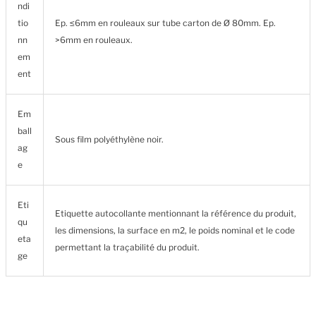
ndi
tio
Ep. ≤6mm en rouleaux sur tube carton de Ø 80mm. Ep.
nn
>6mm en rouleaux.
em
ent
Em
ball
Sous film polyéthylène noir.
ag
e
Eti
Etiquette autocollante mentionnant la référence du produit,
qu
les dimensions, la surface en m2, le poids nominal et le code
eta
permettant la traçabilité du produit.
ge