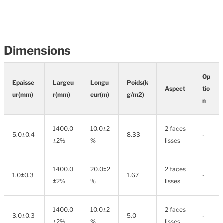
Dimensions
Op
Epaisse
Largeu
Longu
Poids(k
Aspect
tio
ur(mm)
r(mm)
eur(m)
g/m2)
n
1400.0
10.0±2
2 faces
5.0±0.4
8.33
-
±2%
%
lisses
1400.0
20.0±2
2 faces
1.0±0.3
1.67
-
±2%
%
lisses
1400.0
10.0±2
2 faces
3.0±0.3
5.0
-
±2%
%
lisses