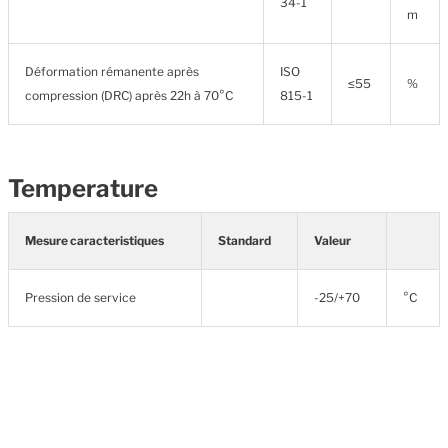
34-1
m
Déformation rémanente après
ISO
≤55
%
compression (DRC) après 22h à 70°C
815-1
Temperature
Mesure caracteristiques
Standard
Valeur
Pression de service
-25/+70
°C