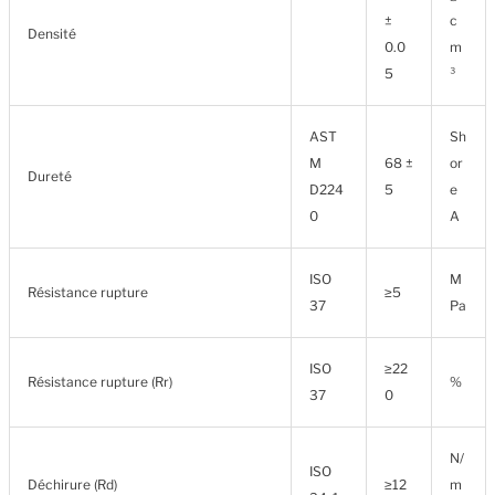
±
c
Densité
0.0
m
5
³
AST
Sh
M
68 ±
or
Dureté
D224
5
e
0
A
ISO
M
Résistance rupture
≥5
37
Pa
ISO
≥22
Résistance rupture (Rr)
%
37
0
N/
ISO
Déchirure (Rd)
≥12
m