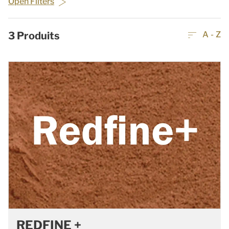
Open Filters
3
Produits
A - Z
REDFINE +