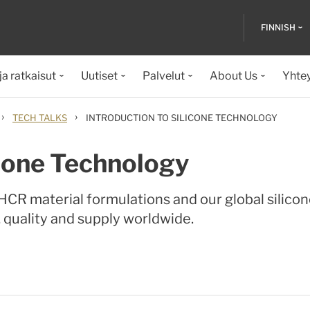
FINNISH
ja ratkaisut
Uutiset
Palvelut
About Us
Yhte
›
›
TECH TALKS
INTRODUCTION TO SILICONE TECHNOLOGY
icone Technology
HCR material formulations and our global silicon
quality and supply worldwide.