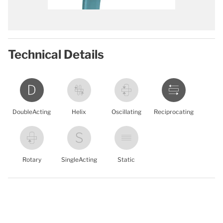
Technical Details
DoubleActing
Helix
Oscillating
Reciprocating
Rotary
SingleActing
Static