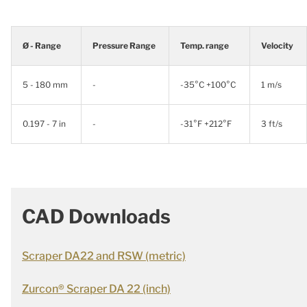
Ø - Range
Pressure Range
Temp. range
Velocity
5 - 180 mm
-
-35°C +100°C
1 m/s
0.197 - 7 in
-
-31°F +212°F
3 ft/s
CAD Downloads
Scraper DA22 and RSW (metric)
Zurcon® Scraper DA 22 (inch)