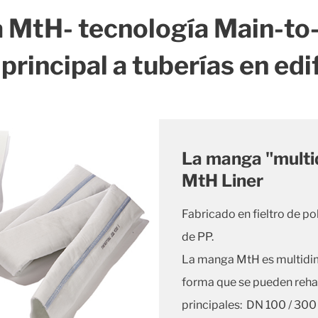
 MtH- tecnología Main-to
 principal a tuberías en edi
La manga "multi
MtH Liner
Fabricado en fieltro de p
de PP.
La manga MtH es multidime
forma que se pueden rehab
principales: DN 100 / 300 (