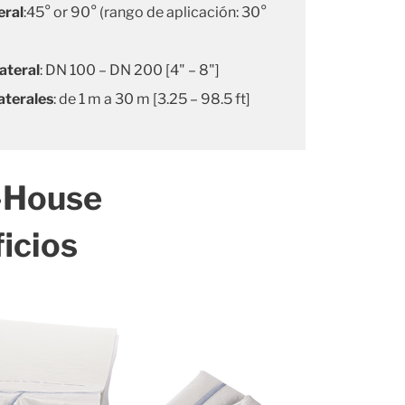
eral
:45° or 90° (rango de aplicación: 30°
ateral
: DN 100 – DN 200 [4" – 8"]
aterales
: de 1 m a 30 m [3.25 – 98.5 ft]
-House
ficios