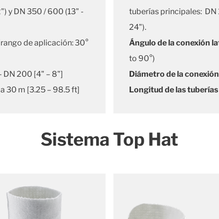
2") y DN 350 / 600 (13" -
tuberías principales: DN 
24").
(rango de aplicación: 30°
Ángulo de la conexión la
to 90°)
– DN 200 [4" – 8"]
Diámetro de la conexión 
 a 30 m [3.25 – 98.5 ft]
Longitud de las tuberías
Sistema Top Hat