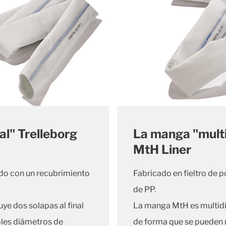
l" Trelleborg
La manga "multi
MtH Liner
ado con un recubrimiento
Fabricado en fieltro de 
de PP.
ye dos solapas al final
La manga MtH es multidim
ples diámetros de
de forma que se pueden r