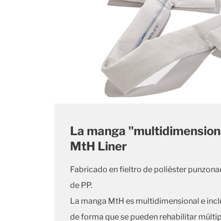
La manga "multidimensiona
MtH Liner
Fabricado en fieltro de poliéster punzon
de PP.
La manga MtH es multidimensional e inclu
de forma que se pueden rehabilitar múlti