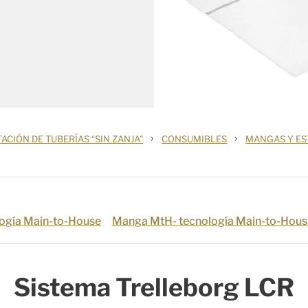
›
›
ACIÓN DE TUBERÍAS “SIN ZANJA”
CONSUMIBLES
MANGAS Y EST
ogía Main-to-House
Manga MtH- tecnología Main-to-Hous
Sistema Trelleborg LCR