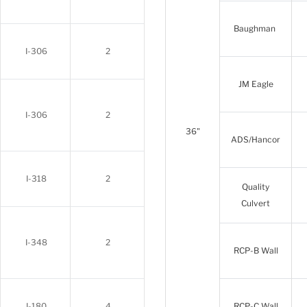
Baughman
I-306
2
JM Eagle
I-306
2
36"
ADS/Hancor
I-318
2
Quality
Culvert
I-348
2
RCP-B Wall
I-180
4
RCP-C Wall