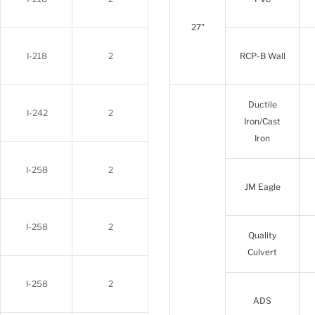
27"
I-218
2
RCP-B Wall
Ductile
I-242
2
Iron/Cast
Iron
I-258
2
JM Eagle
I-258
2
Quality
Culvert
I-258
2
ADS