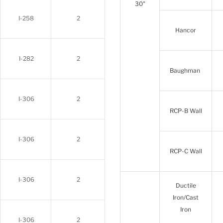
30"
I-258
2
Hancor
I-282
2
Baughman
I-306
2
RCP-B Wall
I-306
2
RCP-C Wall
I-306
2
Ductile
Iron/Cast
Iron
I-306
2