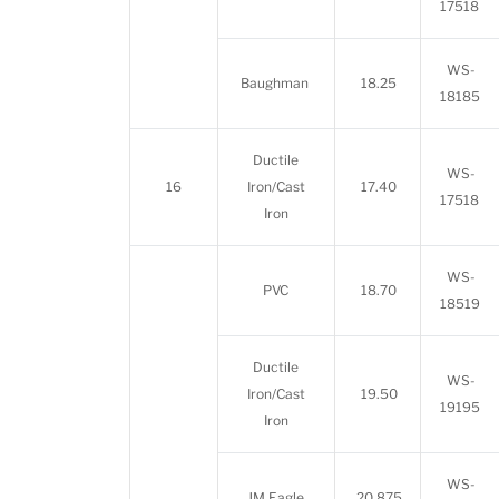
17518
WS-
Baughman
18.25
18185
Ductile
WS-
16
Iron/Cast
17.40
17518
Iron
WS-
PVC
18.70
18519
Ductile
WS-
Iron/Cast
19.50
19195
Iron
WS-
JM Eagle
20.875