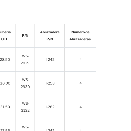
Tubería
Abrazadera
Número de
P/N
O.D
P/N
Abrazaderas
WS-
28.50
I-242
4
2829
WS-
30.00
I-258
4
2930
WS-
31.50
I-282
4
3132
WS-
27.95
I-242
4