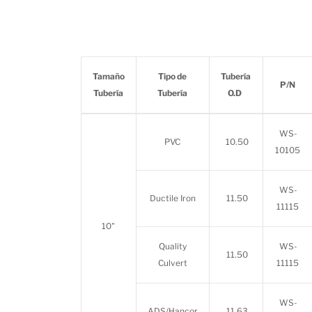
Tamaño
Tipo de
Tubería
P/N
Tubería
Tubería
O.D
WS-
PVC
10.50
10105
WS-
Ductile Iron
11.50
11115
10"
Quality
WS-
11.50
Culvert
11115
WS-
ADS/Hancor
11.63