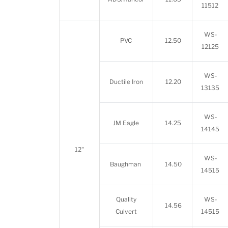
11512
WS-
PVC
12.50
12125
WS-
Ductile Iron
12.20
13135
WS-
JM Eagle
14.25
14145
12"
WS-
Baughman
14.50
14515
Quality
WS-
14.56
Culvert
14515