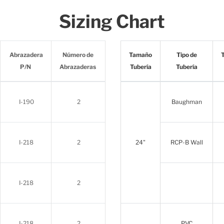
Sizing Chart
Abrazadera
Número de
Tamaño
Tipo de
P/N
Abrazaderas
Tubería
Tubería
I-190
2
Baughman
I-218
2
24"
RCP-B Wall
I-218
2
I-218
2
PVC