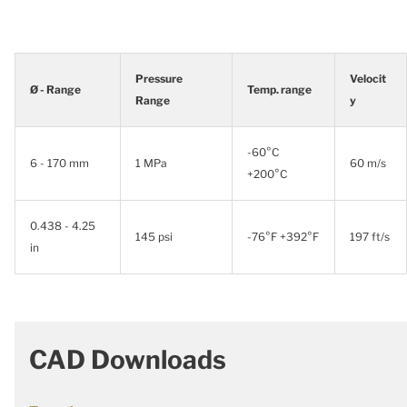
Pressure
Velocit
Ø - Range
Temp. range
Range
y
-60°C
6 - 170 mm
1 MPa
60 m/s
+200°C
0.438 - 4.25
145 psi
-76°F +392°F
197 ft/s
in
CAD Downloads