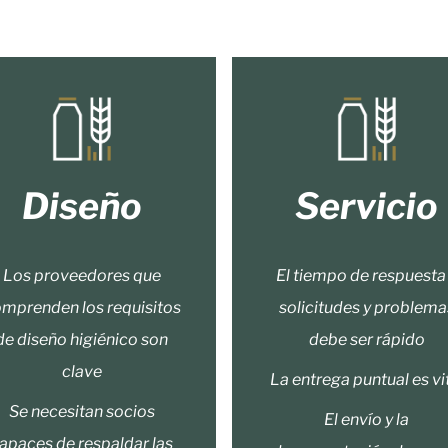
Diseño
Servicio
Los proveedores que
El tiempo de respuesta
mprenden los requisitos
solicitudes y problema
de diseño higiénico son
debe ser rápido
clave
La entrega puntual es vi
Se necesitan socios
El envío y la
apaces de respaldar las